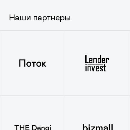
Контакты для
коммерческих
предложений
Мы открыты для любых коммерческих
предложений по сотрудничеству.
телефон
+7 (499) 130-02-57
почта
info@gtcollector.ru