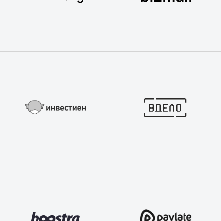
"Выражаю благодарность за высокий
профессионализм специалиста. Д.А.
Грамотно, вежливо помог выйти из
трудной жизненной ситуации."
Казимирский С.В., Уфа
"На самом деле коллекторы не такие уж
и страшные люди! Со всеми надо
договариваться. Спасибо «ДЖИ ТИ» за
понимание и бешеную скидку!"
Чуев А., Москва