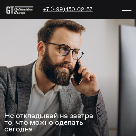
Оплатить о
+7 (499) 130-02-57
Не откладывай на завтра
то, что можно сделать
сегодня
Погасите задолженность
онлайн и начните новую
жизнь