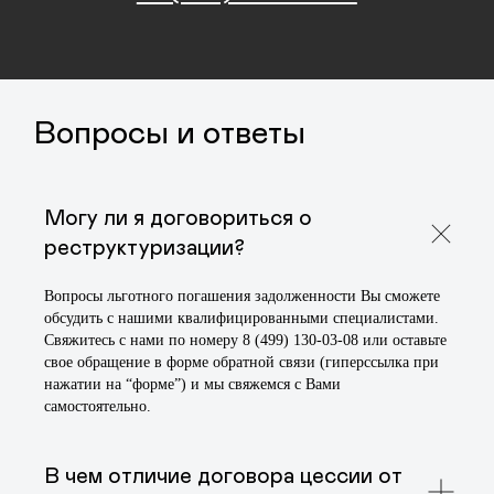
Могу ли я договориться о
реструктуризации?
Вопросы льготного погашения задолженности Вы сможете
Почему выбирают нас:
обсудить с нашими квалифицированными специалистами.
Свяжитесь с нами по номеру 8 (499) 130-03-08 или оставьте
Профессионализм
свое обращение в форме обратной связи (гиперссылка при
и опыт — наша компания
нажатии на “форме”) и мы свяжемся с Вами
работает на рынке более
самостоятельно.
5 лет.
В чем отличие договора цессии от
Прозрачность и доверие – это то, что мы